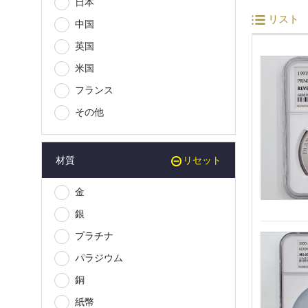
日本
リスト
中国
英国
米国
フランス
その他
材質
リセット
金
銀
プラチナ
パラジウム
銅
紙幣