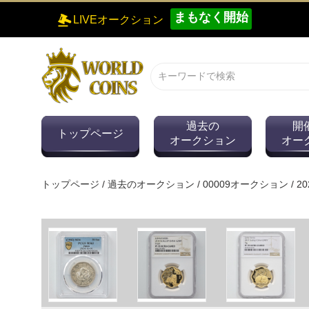
まもなく開始
LIVEオークション
過去の
開
トップページ
オークション
オー
トップページ
/
過去のオークション
/
00009オークション
/
2
0