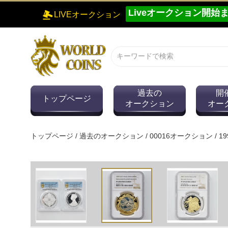
Liveオークション開始まで
LIVEオークション
過去の
開
トップページ
オークション
オー
トップページ
/
過去のオークション
/
00016オークション
/
1
0