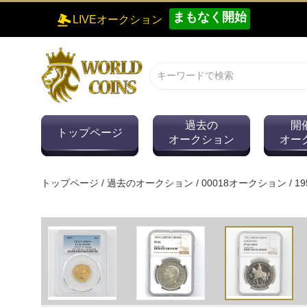
まもなく開始
LIVEオークション
過去の
開
トップページ
オークション
オー
トップページ
/
過去のオークション
/
00018オークション
/
1
0