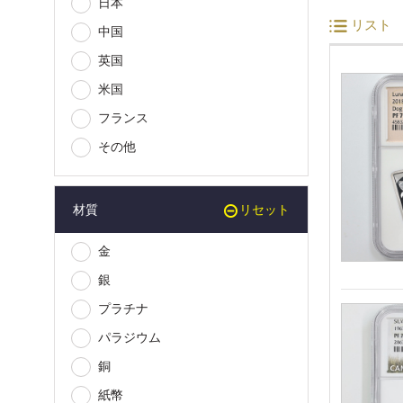
日本
リスト
中国
英国
米国
フランス
その他
材質
リセット
金
銀
プラチナ
パラジウム
銅
紙幣